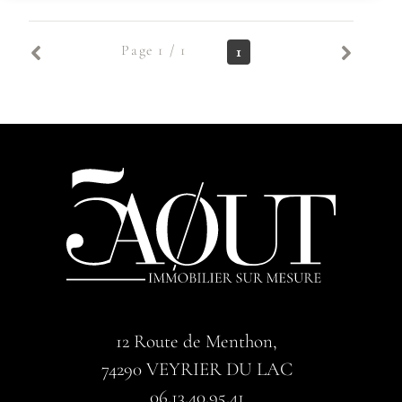
Page 1 / 1
1
12 Route de Menthon,
74290
VEYRIER DU LAC
06.13.40.95.41