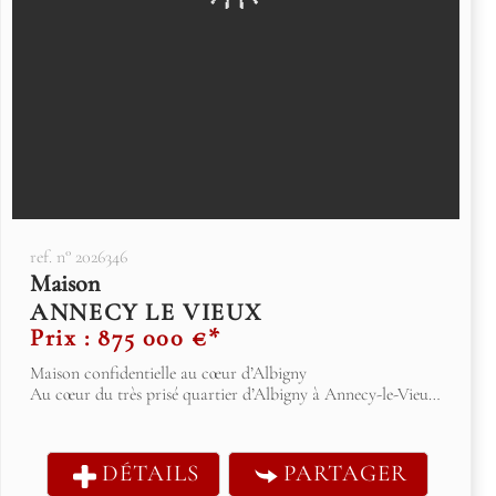
ref. n° 2026346
Maison
ANNECY LE VIEUX
Prix : 875 000 €*
Maison confidentielle au cœur d’Albigny
Au cœur du très prisé quartier d’Albigny à Annecy-le-Vieux, à quelques pas du lac, des commerces de proximité et des écoles, ce triplex de charme...
DÉTAILS
PARTAGER