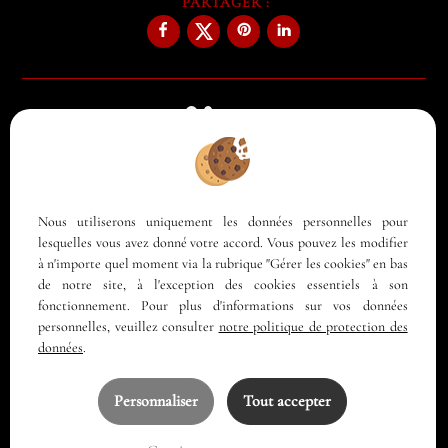
PARTAGER :
Logiciel immobilier
Création site immobilier
Référencement site immobilier
Nous utiliserons uniquement les données personnelles pour
lesquelles vous avez donné votre accord. Vous pouvez les modifier
à n'importe quel moment via la rubrique "Gérer les cookies" en bas
Annecy (74000)
de notre site, à l'exception des cookies essentiels à son
Annecy Le Vieux (74940)
fonctionnement. Pour plus d'informations sur vos données
personnelles, veuillez consulter
notre politique de protection des
Veyrier Du Lac (74290)
données
.
Seynod (74600)
Mercury (73200)
Personnaliser
Tout accepter
Menthon Saint Bernard (74290)