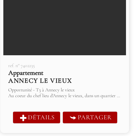
ref. n° 7402235
Appartement
ANNECY LE VIEUX
Opportunité - T3 à Annecy le vieux
Au coeur du chef lieu d'Annecy le vieux, dans un quartier résidentiel privilégié, cet appartement de 68 m2 environ, bénéficie d'un calme...
DÉTAILS
PARTAGER